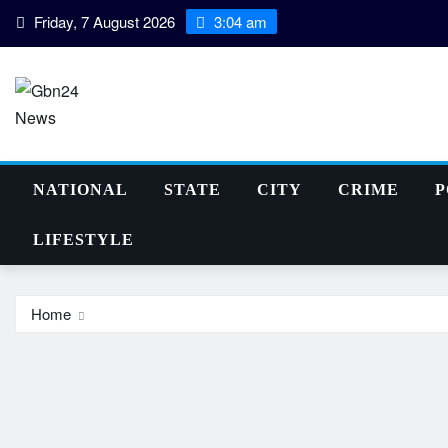
Skip
Friday, 7 August 2026
3:04 am
to
content
NATIONAL
STATE
CITY
CRIME
P
LIFESTYLE
Home