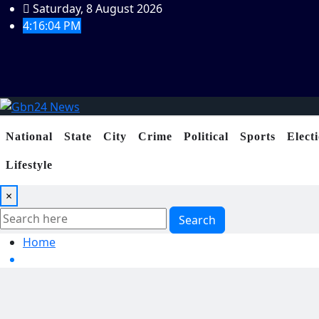
Skip
Saturday, 8 August 2026
to
4:16:05 PM
content
National
State
City
Crime
Political
Sports
Elect
Lifestyle
×
Search
Home