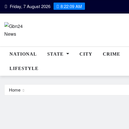
Skip
Friday, 7 August 2026
8:22:10 AM
to
content
NATIONAL
STATE
CITY
CRIME
LIFESTYLE
Home