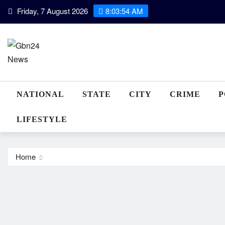
Skip
Friday, 7 August 2026
8:03:55 AM
to
content
NATIONAL
STATE
CITY
CRIME
P
LIFESTYLE
Home