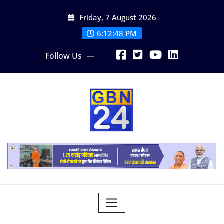
Skip
Friday, 7 August 2026
to
content
6:12:49 PM
Follow Us