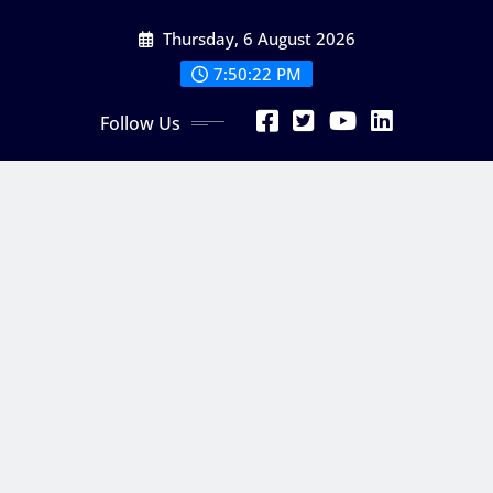
Skip
Thursday, 6 August 2026
to
content
7:50:22 PM
Follow Us