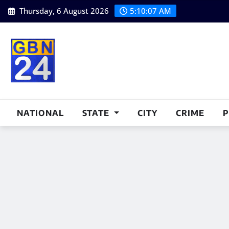
Skip
Thursday, 6 August 2026
5:10:08 AM
to
content
NATIONAL
STATE
CITY
CRIME
P