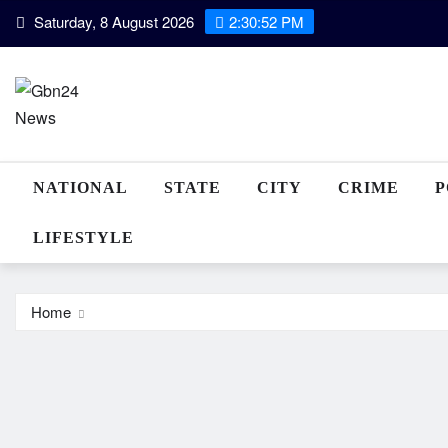
Skip
Saturday, 8 August 2026
2:30:53 PM
to
content
NATIONAL
STATE
CITY
CRIME
P
LIFESTYLE
Home