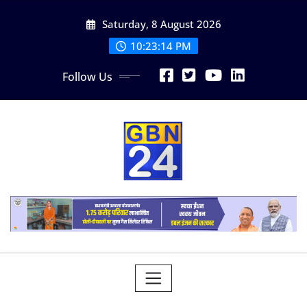
Skip
Saturday, 8 August 2026
to
content
10:23:15 PM
Follow Us