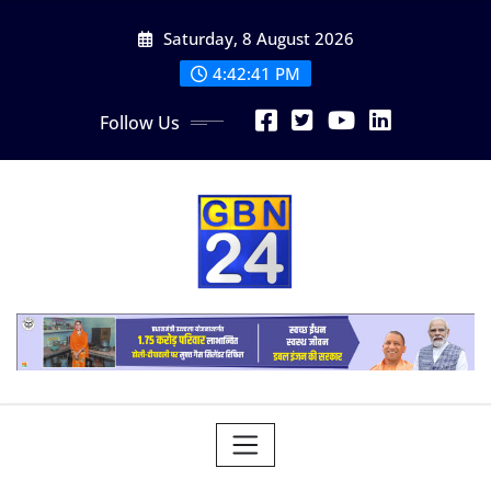
Skip
Saturday, 8 August 2026
to
content
4:42:42 PM
Follow Us