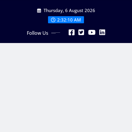
Skip
Thursday, 6 August 2026
to
content
2:32:11 AM
Follow Us