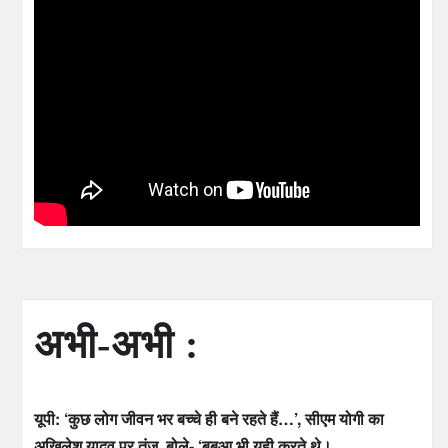
अभी-अभी :
यूपी: ‘कुछ लोग जीवन भर बच्चे ही बने रहते हैं…’, सीएम योगी का
अखिलेश यादव पर तंज, बोले- ‘बबुआ भी यही करते थे।