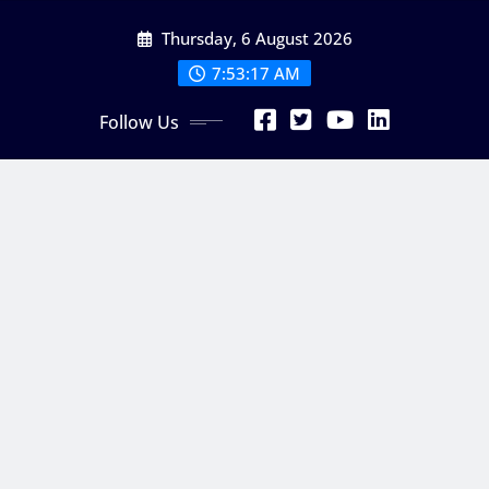
Skip
Thursday, 6 August 2026
to
content
7:53:17 AM
Follow Us