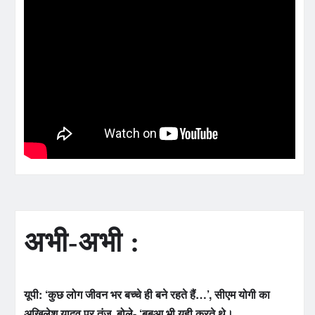
अभी-अभी :
यूपी: ‘कुछ लोग जीवन भर बच्चे ही बने रहते हैं…’, सीएम योगी का
अखिलेश यादव पर तंज, बोले- ‘बबुआ भी यही करते थे।