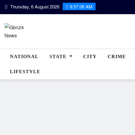
Skip
Thursday, 6 August 2026
8:57:07 AM
to
content
NATIONAL
STATE
CITY
CRIME
LIFESTYLE