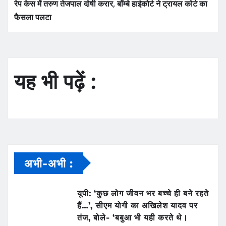
रेप केस में तरुण तेजपाल दोषी करार, बॉम्बे हाईकोर्ट ने ट्रायल कोर्ट का
फैसला पलटा
यह भी पढ़ें :
अभी-अभी :
यूपी: ‘कुछ लोग जीवन भर बच्चे ही बने रहते
हैं…’, सीएम योगी का अखिलेश यादव पर
तंज, बोले- ‘बबुआ भी यही करते थे।