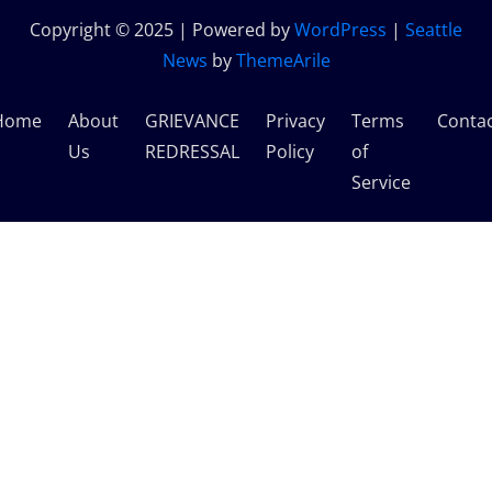
Copyright © 2025 | Powered by
WordPress
|
Seattle
News
by
ThemeArile
Home
About
GRIEVANCE
Privacy
Terms
Conta
Us
REDRESSAL
Policy
of
Service