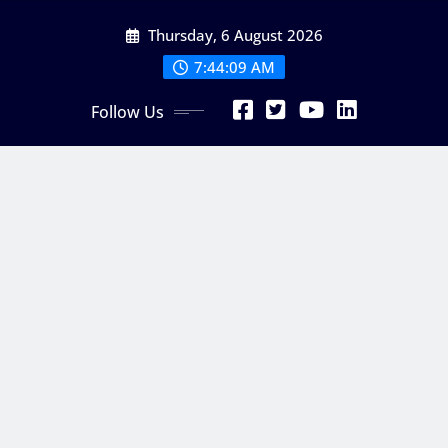
Skip
Thursday, 6 August 2026
to
content
7:44:10 AM
Follow Us