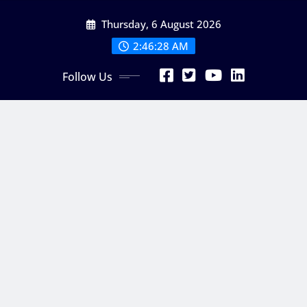
Skip
Thursday, 6 August 2026
to
content
2:46:29 AM
Follow Us