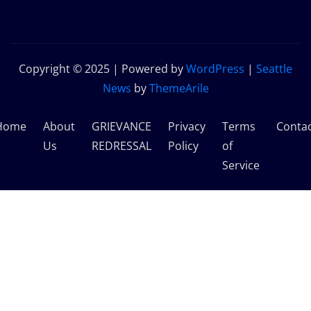
Copyright © 2025 | Powered by
WordPress
|
Seattle
News
by
ThemeArile
Home
About
GRIEVANCE
Privacy
Terms
Conta
Us
REDRESSAL
Policy
of
Service