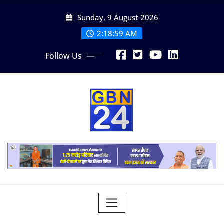
Skip
Sunday, 9 August 2026
to
content
2:19:00 AM
Follow Us