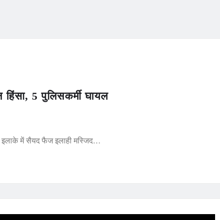
न हिंसा, 5 पुलिसकर्मी घायल
न इलाके में सैयद फैज इलाही मस्जिद…