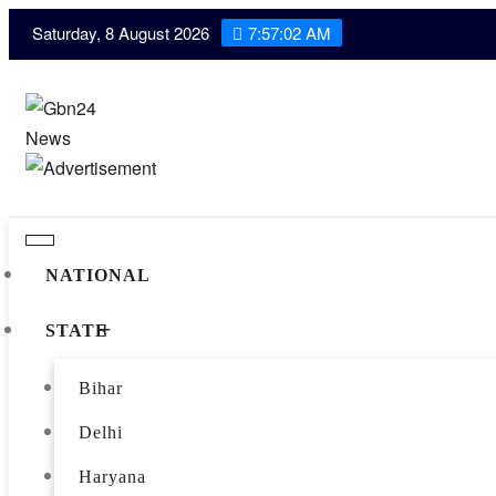
Skip
Saturday, 8 August 2026
7:57:03 AM
to
content
NATIONAL
STATE
Bihar
Delhi
Haryana