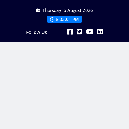
Skip
Thursday, 6 August 2026
to
content
8:02:02 PM
Follow Us