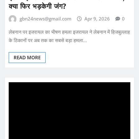
क्या फिर भड़केगी जंग?
gbn24news@gmail.com
Apr 9, 2026
0
लेबनान पर इजरायल का भीषण हमला इजरायल ने लेबनान में हिजबुल्लाह
के ठिकानों पर अब तक का सबसे बड़ा हमला…
READ MORE