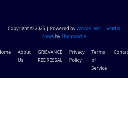
Copyright © 2025 | Powered by
WordPress
|
Seattle
News
by
ThemeArile
Home
About
GRIEVANCE
Privacy
Terms
Conta
Us
REDRESSAL
Policy
of
Service