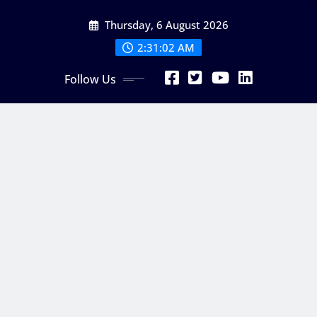
Skip
Thursday, 6 August 2026
to
content
2:31:03 AM
Follow Us