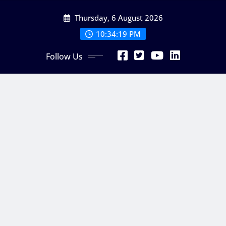
Skip
Thursday, 6 August 2026
to
content
10:34:20 PM
Follow Us