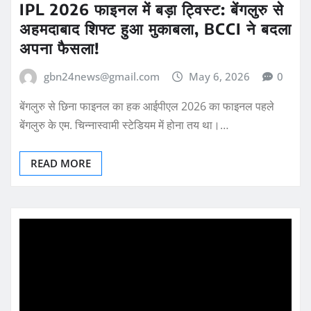
IPL 2026 फाइनल में बड़ा ट्विस्ट: बेंगलुरु से
अहमदाबाद शिफ्ट हुआ मुकाबला, BCCI ने बदला
अपना फैसला!
gbn24news@gmail.com
May 6, 2026
0
बेंगलुरु से छिना फाइनल का हक आईपीएल 2026 का फाइनल पहले
बेंगलुरु के एम. चिन्नास्वामी स्टेडियम में होना तय था।…
READ MORE