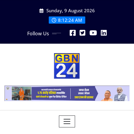
Skip
Sunday, 9 August 2026
to
content
8:12:24 AM
Follow Us