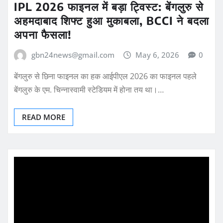
IPL 2026 फाइनल में बड़ा ट्विस्ट: बेंगलुरु से
अहमदाबाद शिफ्ट हुआ मुकाबला, BCCI ने बदला
अपना फैसला!
gbn24news@gmail.com
May 6, 2026
0
बेंगलुरु से छिना फाइनल का हक आईपीएल 2026 का फाइनल पहले
बेंगलुरु के एम. चिन्नास्वामी स्टेडियम में होना तय था।…
READ MORE