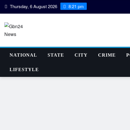
Skip
Thursday, 6 August 2026
8:21 pm
to
content
NATIONAL
STATE
CITY
CRIME
P
LIFESTYLE