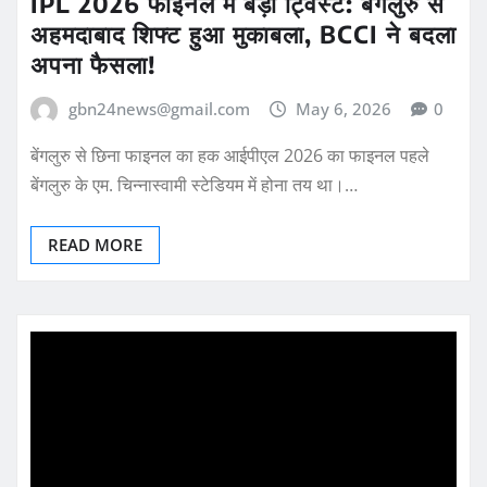
IPL 2026 फाइनल में बड़ा ट्विस्ट: बेंगलुरु से
अहमदाबाद शिफ्ट हुआ मुकाबला, BCCI ने बदला
अपना फैसला!
gbn24news@gmail.com
May 6, 2026
0
बेंगलुरु से छिना फाइनल का हक आईपीएल 2026 का फाइनल पहले
बेंगलुरु के एम. चिन्नास्वामी स्टेडियम में होना तय था।…
READ MORE