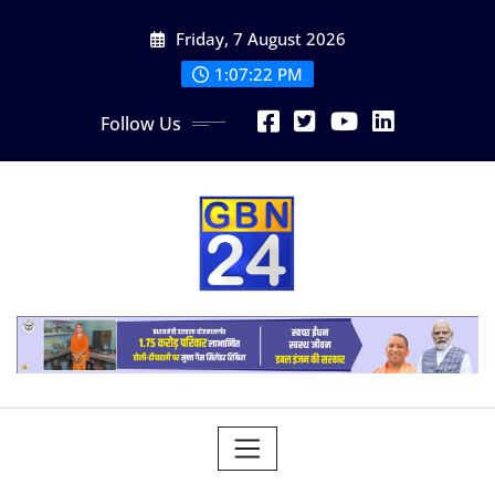
Skip
Friday, 7 August 2026
to
content
1:07:22 PM
Follow Us