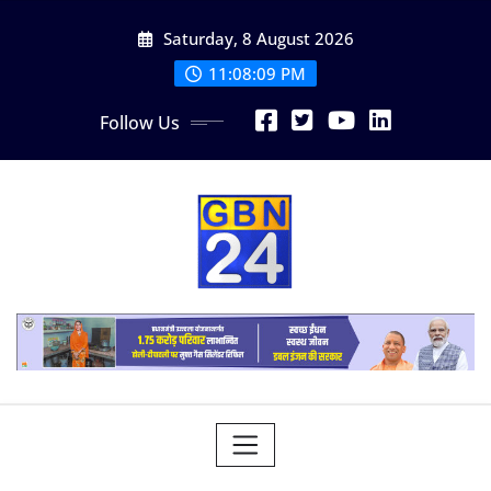
Skip
Saturday, 8 August 2026
to
content
11:08:10 PM
Follow Us