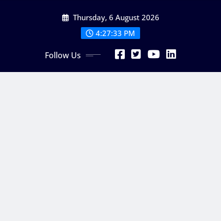
Skip
Thursday, 6 August 2026
to
content
4:27:34 PM
Follow Us