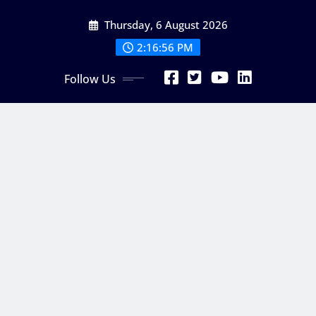
Skip
Thursday, 6 August 2026
to
content
2:16:57 PM
Follow Us