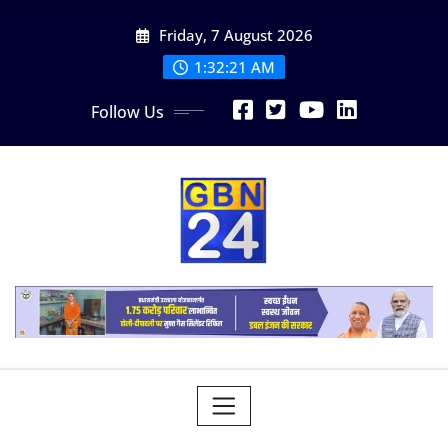
Skip
Friday, 7 August 2026
to
content
1:32:22 AM
Follow Us