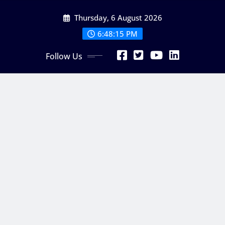
Skip
Thursday, 6 August 2026
to
content
6:48:16 PM
Follow Us