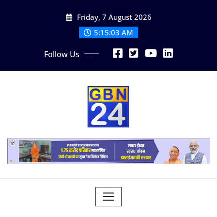
Skip
Friday, 7 August 2026
to
content
5:15:04 AM
Follow Us