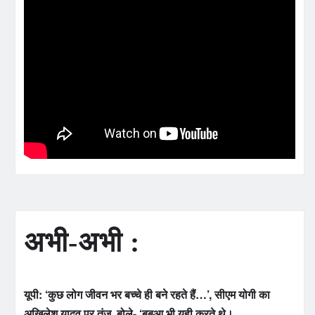
अभी-अभी :
यूपी: ‘कुछ लोग जीवन भर बच्चे ही बने रहते हैं…’, सीएम योगी का
अखिलेश यादव पर तंज, बोले- ‘बबुआ भी यही करते थे।