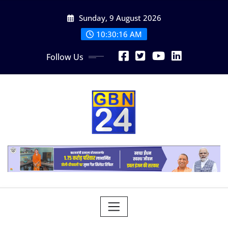
Skip
Sunday, 9 August 2026
to
content
10:30:16 AM
Follow Us