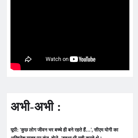
अभी-अभी :
यूपी: ‘कुछ लोग जीवन भर बच्चे ही बने रहते हैं…’, सीएम योगी का
अखिलेश यादव पर तंज, बोले- ‘बबुआ भी यही करते थे।