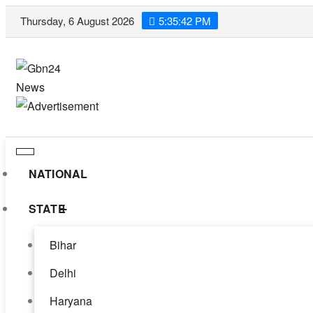
Skip
Thursday, 6 August 2026
5:35:43 PM
to
content
NATIONAL
STATE
Bihar
Delhi
Haryana