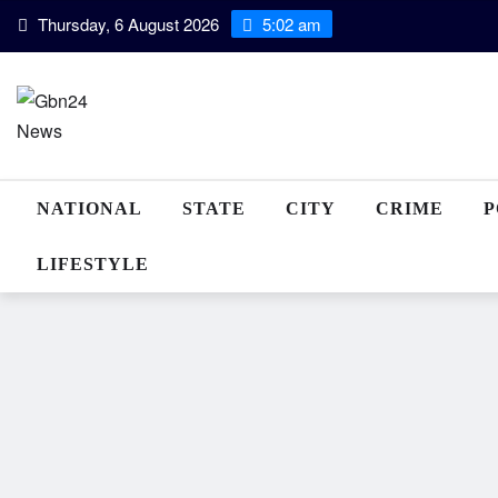
Skip
Thursday, 6 August 2026
5:02 am
to
content
NATIONAL
STATE
CITY
CRIME
P
LIFESTYLE