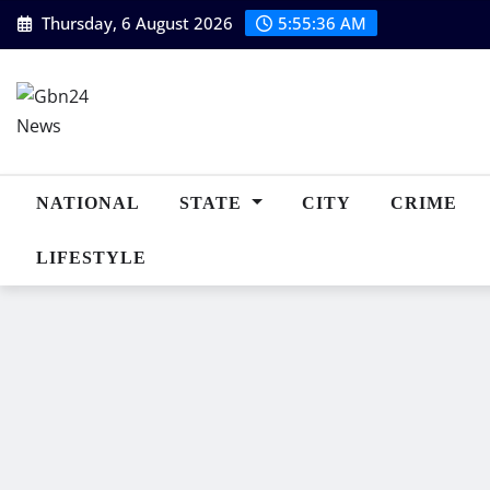
Skip
Thursday, 6 August 2026
5:55:37 AM
to
content
NATIONAL
STATE
CITY
CRIME
LIFESTYLE