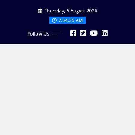
Skip
Thursday, 6 August 2026
to
content
7:54:36 AM
Follow Us