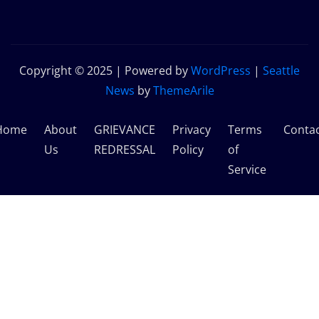
Copyright © 2025 | Powered by
WordPress
|
Seattle
News
by
ThemeArile
Home
About
GRIEVANCE
Privacy
Terms
Conta
Us
REDRESSAL
Policy
of
Service