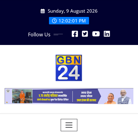
Skip
Sunday, 9 August 2026
to
content
12:02:02 PM
Follow Us