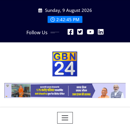
Skip
Sunday, 9 August 2026
to
content
2:42:46 PM
Follow Us