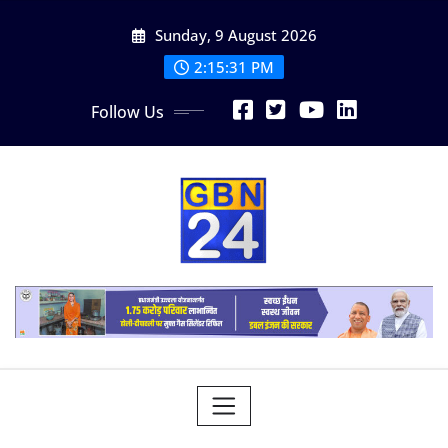
Skip
Sunday, 9 August 2026
to
content
2:15:32 PM
Follow Us