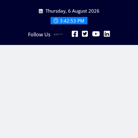
Skip
Thursday, 6 August 2026
to
content
3:42:54 PM
Follow Us