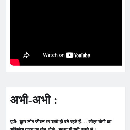
अभी-अभी :
यूपी: ‘कुछ लोग जीवन भर बच्चे ही बने रहते हैं…’, सीएम योगी का
अखिलेश यादव पर तंज, बोले- ‘बबुआ भी यही करते थे।