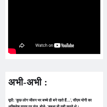
अभी-अभी :
यूपी: ‘कुछ लोग जीवन भर बच्चे ही बने रहते हैं…’, सीएम योगी का
अखिलेश यादव पर तंज, बोले- ‘बबुआ भी यही करते थे।