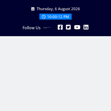
Skip
Thursday, 6 August 2026
to
content
10:00:12 PM
Follow Us