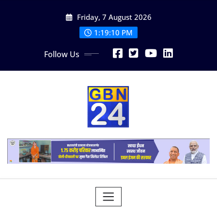
Skip
Friday, 7 August 2026
to
content
1:19:11 PM
Follow Us