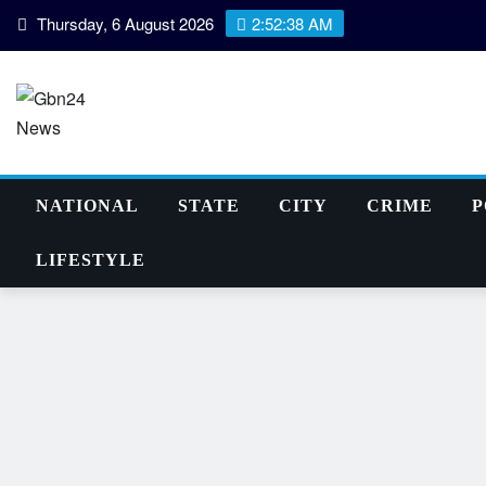
Skip
Thursday, 6 August 2026
2:52:39 AM
to
content
NATIONAL
STATE
CITY
CRIME
P
LIFESTYLE